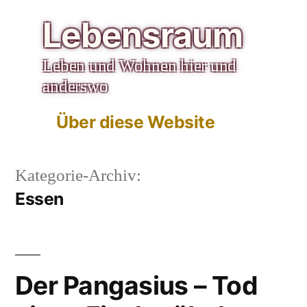
Zum
Lebensraum
Inhalt
Leben und Wohnen hier und
springen
anderswo
Über diese Website
Kategorie-Archiv:
Essen
Der Pangasius – Tod