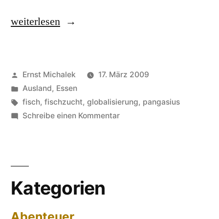
„Der
weiterlesen
Pangasius
–
Veröffentlicht
Ernst Michalek
17. März 2009
Tod
von
Veröffentlicht
Ausland
,
Essen
eines
unter
Schlagwörter:
fisch
,
fischzucht
,
globalisierung
,
pangasius
Fischstäbchens“
zu
Schreibe einen Kommentar
Der
Pangasius
–
Tod
Kategorien
eines
Fischstäbchens
Abenteuer