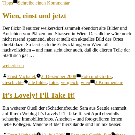
zu
Tipps
Schreibe einen Kommentar
Stürzende
Linien
Wien, einst und jetzt
korrigieren
Der flickr-Benutzer weikersdorf sammelt ebendort alte Bilder und
Ansichten von Plätzen und Strassen in Wien. Das alleine wäre noch
nicht rasend spannend, aber er stellt ein aktuelles Bild des Ortes
direkt dazu. So lässt sich die Entwicklung von Wien toll
nachvollziehen – und man sieht aber auch, daß die älteren Teile der
Stadt sich gar …
„Wien,
weiterlesen
einst
Veröffentlicht
Veröffentlicht
und
Ernst Michalek
2. Dezember 2008
Foto und Grafik
,
von
unter
jetzt“
Schlagwörter:
zu
Geschichte
alte bilder
,
fotos
,
vergleich
,
wien
2 Kommentare
Wien,
einst
It’s Lovely! I’ll Take It!
und
jetzt
Ein weiterer Quell der (Schaden)freude: Sara aus Seattle sammelt
auf Ihrem Weblog It’s Lovely! I’ll Take It! seit April ebenfalls
schaurige Immobilienfotos. Ansehen – und fotografieren lernen,
liebe Kollegen. Manche Bilder hierzulande sind um nix besser.
Veröffentlicht
Veröffentlicht
Schlagwör