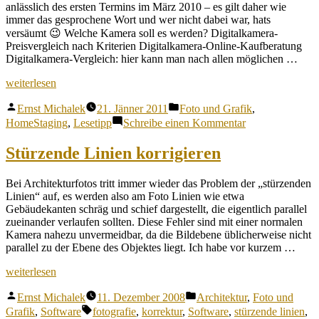
anlässlich des ersten Termins im März 2010 – es gilt daher wie
immer das gesprochene Wort und wer nicht dabei war, hats
versäumt 😉 Welche Kamera soll es werden? Digitalkamera-
Preisvergleich nach Kriterien Digitalkamera-Online-Kaufberatung
Digitalkamera-Vergleich: hier kann man nach allen möglichen …
„10
weiterlesen
Tipps
Veröffentlicht
Veröffentlicht
für
Ernst Michalek
21. Jänner 2011
Foto und Grafik
,
von
unter
bessere
zu
HomeStaging
,
Lesetipp
Schreibe einen Kommentar
Immobilienfotos“
10
Tipps
Stürzende Linien korrigieren
für
bessere
Bei Architekturfotos tritt immer wieder das Problem der „stürzenden
Immobilienfotos
Linien“ auf, es werden also am Foto Linien wie etwa
Gebäudekanten schräg und schief dargestellt, die eigentlich parallel
zueinander verlaufen sollten. Diese Fehler sind mit einer normalen
Kamera nahezu unvermeidbar, da die Bildebene üblicherweise nicht
parallel zu der Ebene des Objektes liegt. Ich habe vor kurzem …
„Stürzende
weiterlesen
Linien
Veröffentlicht
Veröffentlicht
korrigieren“
Ernst Michalek
11. Dezember 2008
Architektur
,
Foto und
von
unter
Schlagwörter:
Grafik
,
Software
fotografie
,
korrektur
,
Software
,
stürzende linien
,