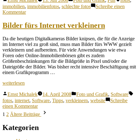
Ernst Michalek
13. Juli 2008
Foto und Grafik
,
Fun
fotos
,
von
unter
immobilien
,
immobilienfotos
,
schlechte fotos
Schreibe einen
zu
Kommentar
It’s
Lovely!
Bilder fürs Internet verkleinern
I’ll
Take
Da die heutigen Digitalkameras Bilder knipsen, die für die Anzeige
It!
im Internet viel zu groß sind, muss man Bilder fürs WWW gezielt
verkleinern und aufbereiten. Für viele Anwendungen wie etwa
Foren oder Online-Immobilienbörsen gibt es zudem
Größenbeschränkungen für die Bildgröße in Pixel und/oder die
Dateigröße der Bilder. Was bisher recht intensive Beschäftigung mit
einem Grafikprogramm …
„Bilder
weiterlesen
fürs
Veröffentlicht
Veröffentlicht
Sch
Internet
Ernst Michalek
14. April 2008
Foto und Grafik
,
Software
von
unter
verkleinern“
fotos
,
internet
,
Software
,
Tipps
,
verkleinern
,
website
Schreibe
zu
einen Kommentar
Seitennummerierung
Bilder
1
2
Ältere Beiträge
fürs
der
Internet
Kategorien
Beiträge
verkleinern