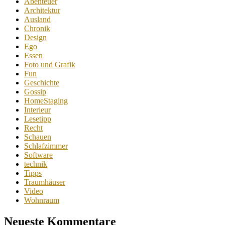
Abenteuer
Architektur
Ausland
Chronik
Design
Ego
Essen
Foto und Grafik
Fun
Geschichte
Gossip
HomeStaging
Interieur
Lesetipp
Recht
Schauen
Schlafzimmer
Software
technik
Tipps
Traumhäuser
Video
Wohnraum
Neueste Kommentare