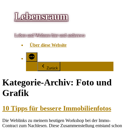
Zum
Lebensraum
Inhalt
springen
Leben und Wohnen hier und anderswo
Über diese Website
Zurück
Kategorie-Archiv:
Foto und
Grafik
10 Tipps für bessere Immobilienfotos
Die Weblinks zu meinem heutigen Workshop bei der Immo-
Contract zum Nachlesen. Diese Zusammenstellung entstand schon