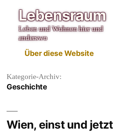
Zum
Lebensraum
Inhalt
Leben und Wohnen hier und
springen
anderswo
Über diese Website
Kategorie-Archiv:
Geschichte
Wien, einst und jetzt