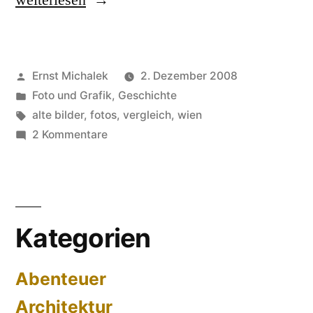
einst
und
Veröffentlicht
Ernst Michalek
2. Dezember 2008
jetzt“
von
Veröffentlicht
Foto und Grafik
,
Geschichte
unter
Schlagwörter:
alte bilder
,
fotos
,
vergleich
,
wien
zu
2 Kommentare
Wien,
einst
und
jetzt
Kategorien
Abenteuer
Architektur