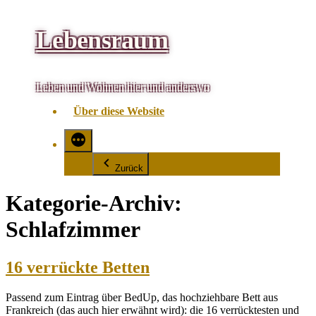
Zum
Lebensraum
Inhalt
springen
Leben und Wohnen hier und anderswo
Über diese Website
Zurück
Kategorie-Archiv:
Schlafzimmer
16 verrückte Betten
Passend zum Eintrag über BedUp, das hochziehbare Bett aus
Frankreich (das auch hier erwähnt wird): die 16 verrücktesten und