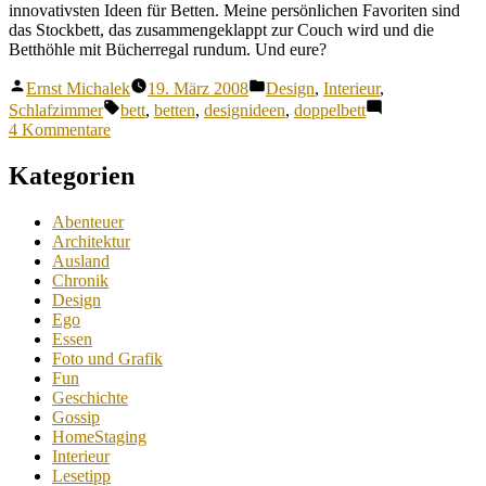
innovativsten Ideen für Betten. Meine persönlichen Favoriten sind
das Stockbett, das zusammengeklappt zur Couch wird und die
Betthöhle mit Bücherregal rundum. Und eure?
Veröffentlicht
Veröffentlicht
Ernst Michalek
19. März 2008
Design
,
Interieur
,
von
unter
Schlagwörter:
Schlafzimmer
bett
,
betten
,
designideen
,
doppelbett
zu
4 Kommentare
16
verrückte
Kategorien
Betten
Abenteuer
Architektur
Ausland
Chronik
Design
Ego
Essen
Foto und Grafik
Fun
Geschichte
Gossip
HomeStaging
Interieur
Lesetipp