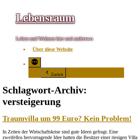
Zum
Lebensraum
Inhalt
springen
Leben und Wohnen hier und anderswo
Über diese Website
Zurück
Schlagwort-Archiv:
versteigerung
Traumvilla um 99 Euro? Kein Problem!
In Zeiten der Wirtschaftskrise sind gute Ideen gefragt. Eine
zweifellos hervorragende Idee hatten die Besitzer einer riesigen Villa