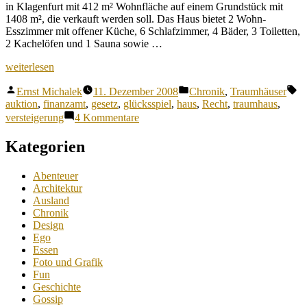
in Klagenfurt mit 412 m² Wohnfläche auf einem Grundstück mit
1408 m², die verkauft werden soll. Das Haus bietet 2 Wohn-
Esszimmer mit offener Küche, 6 Schlafzimmer, 4 Bäder, 3 Toiletten,
2 Kachelöfen und 1 Sauna sowie …
„Traumvilla
weiterlesen
um
Veröffentlicht
Veröffentlicht
Sc
99
Ernst Michalek
11. Dezember 2008
Chronik
,
Traumhäuser
von
unter
Euro?
auktion
,
finanzamt
,
gesetz
,
glücksspiel
,
haus
,
Recht
,
traumhaus
,
Kein
zu
versteigerung
4 Kommentare
Problem!“
Traumvilla
um
Kategorien
99
Euro?
Abenteuer
Kein
Architektur
Problem!
Ausland
Chronik
Design
Ego
Essen
Foto und Grafik
Fun
Geschichte
Gossip