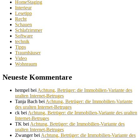
HomeStaging
Interieur
Lesetipp
Recht
Schauen
Schlafzimmer
Software
technik
Tipps
Traumhäuser
Video
Wohnraum
Neueste Kommentare
hempel
bei
Achtung, Betrüger: die Immobilien-Variante des
uralten Internet-Betruges
Tanja Bach
bei
Achtung, Betrüger: die Immobilien-Variante
des uralten Internet-Betruges
ck
bei
Achtung, Betrüger: die Immobilien-Variante des uralten
Internet-Betruges
TK
bei
Achtung, Betrüger: die Immobilien-Variante des
uralten Internet-Betruges
Zwanger
bei
Achtung, Betrüger: die Immobilien-Variante des