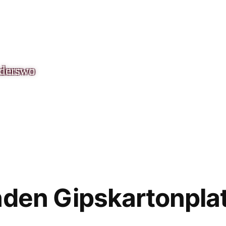
nderswo
nden Gipskartonpla