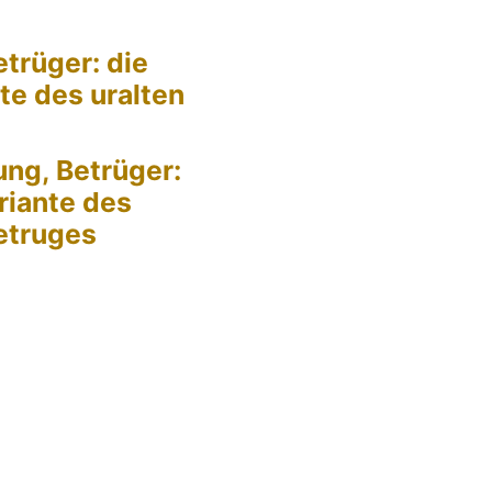
trüger: die
te des uralten
ng, Betrüger:
riante des
Betruges