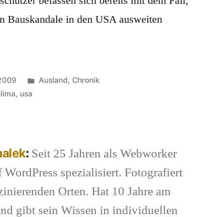
hützer befassen sich bereits mit dem Fall,
ten Bauskandale in den USA ausweiten
Veröffentlicht
 2009
Ausland
,
Chronik
unter
lima
,
usa
halek
:
Seit 25 Jahren als Webworker
f WordPress spezialisiert. Fotografiert
inierenden Orten. Hat 10 Jahre am
nd gibt sein Wissen in individuellen