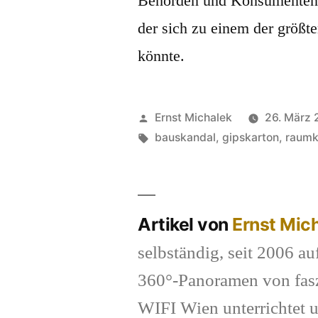
Behörden und Konsumentensc
der sich zu einem der größ
könnte.
Veröffentlicht
Ernst Michalek
26. März
von
Schlagwörter:
bauskandal
,
gipskarton
,
raumk
Artikel von
Ernst Mic
selbständig, seit 2006 au
360°-Panoramen von fasz
WIFI Wien unterrichtet u