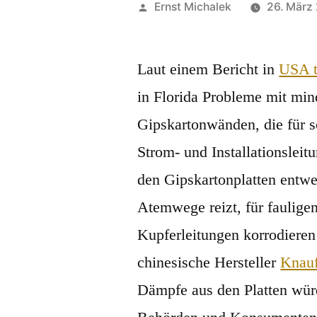
Veröffentlicht
Ernst Michalek
26. März
von
Laut einem Bericht in
USA 
in Florida Probleme mit min
Gipskartonwänden, die für 
Strom- und Installationslei
den Gipskartonplatten entwe
Atemwege reizt, für faulige
Kupferleitungen korrodiere
chinesische Hersteller
Knauf
Dämpfe aus den Platten würd