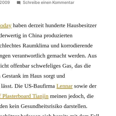
zu
 2009
Schreibe einen Kommentar
Die
stinkenden
Gipskartonplatten
today
haben derzeit hunderte Hausbesitzer
derwertig in China produzierten
schlechtes Raumklima und korrodierende
tungen verantwortlich gemacht werden. Aus
icht offenbar schwefeliges Gas, das die
n Gestank im Haus sorgt und
n lässt. Die US-Baufirma
Lennar
sowie der
 Plasterboard Tianjin
meinen jedoch, die
en kein Gesundheitsrisiko darstellen.