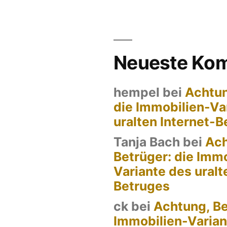
Neueste Ko
hempel
bei
Achtun
die Immobilien-Va
uralten Internet-
Tanja Bach
bei
Ach
Betrüger: die Immo
Variante des uralt
Betruges
ck
bei
Achtung, Be
Immobilien-Varian