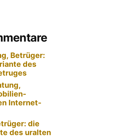
mmentare
g, Betrüger:
riante des
Betruges
tung,
bilien-
en Internet-
trüger: die
te des uralten