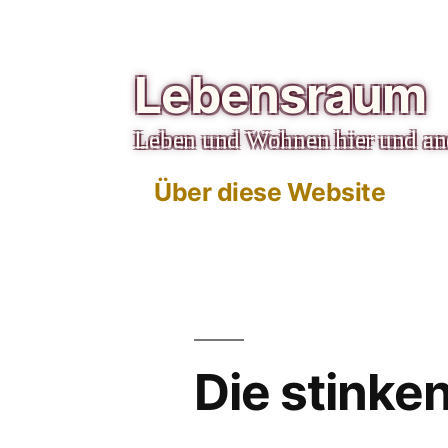
Zum
Inhalt
Lebensraum
springen
Leben und Wohnen hier und a
Über diese Website
Die stinke