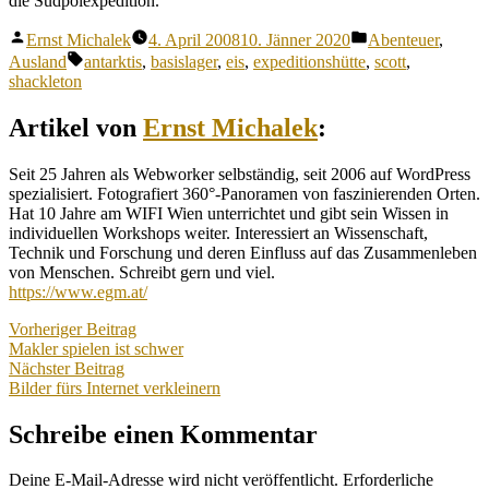
die Südpolexpedition.
Veröffentlicht
Veröffentlicht
Ernst Michalek
4. April 2008
10. Jänner 2020
Abenteuer
,
von
unter
Schlagwörter:
Ausland
antarktis
,
basislager
,
eis
,
expeditionshütte
,
scott
,
shackleton
Artikel von
Ernst Michalek
:
Seit 25 Jahren als Webworker selbständig, seit 2006 auf WordPress
spezialisiert. Fotografiert 360°-Panoramen von faszinierenden Orten.
Hat 10 Jahre am WIFI Wien unterrichtet und gibt sein Wissen in
individuellen Workshops weiter. Interessiert an Wissenschaft,
Technik und Forschung und deren Einfluss auf das Zusammenleben
von Menschen. Schreibt gern und viel.
https://www.egm.at/
Beitragsnavigation
Vorheriger
Vorheriger Beitrag
Beitrag:
Makler spielen ist schwer
Nächster
Nächster Beitrag
Beitrag:
Bilder fürs Internet verkleinern
Schreibe einen Kommentar
Deine E-Mail-Adresse wird nicht veröffentlicht.
Erforderliche