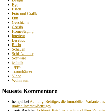
Design
Ego
Essen
Foto und Grafik
Fun
Geschichte
Gossip
HomeStaging
Interieur
Lesetipp
Recht
Schauen
Schlafzimmer
Software
technik
Tipps
Traumhäuser
Video
Wohnraum
Neueste Kommentare
hempel
bei
Achtung, Betrüger: die Immobilien-Variante des
uralten Internet-Betruges
Tanja Bach
bei
Achtung, Betrüger: die Immobilien-Variante