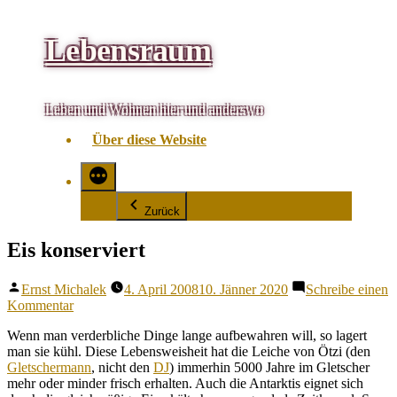
Zum
Lebensraum
Inhalt
springen
Leben und Wohnen hier und anderswo
Über diese Website
Zurück
Eis konserviert
Veröffentlicht
Ernst Michalek
4. April 2008
10. Jänner 2020
Schreibe einen
von
zu
Kommentar
Eis
Wenn man verderbliche Dinge lange aufbewahren will, so lagert
konserviert
man sie kühl. Diese Lebensweisheit hat die Leiche von Ötzi (den
Gletschermann
, nicht den
DJ
) immerhin 5000 Jahre im Gletscher
mehr oder minder frisch erhalten. Auch die Antarktis eignet sich