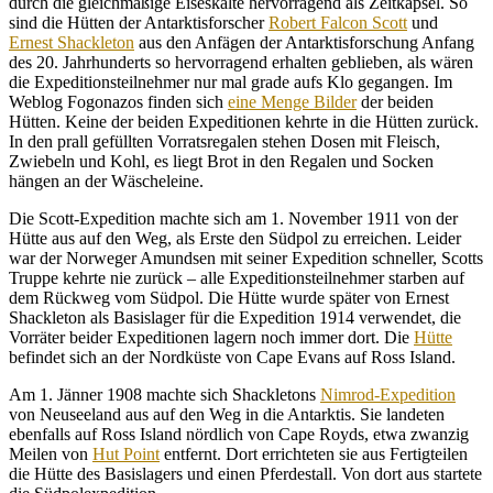
durch die gleichmäßige Eiseskälte hervorragend als Zeitkapsel. So
sind die Hütten der Antarktisforscher
Robert Falcon Scott
und
Ernest Shackleton
aus den Anfägen der Antarktisforschung Anfang
des 20. Jahrhunderts so hervorragend erhalten geblieben, als wären
die Expeditionsteilnehmer nur mal grade aufs Klo gegangen. Im
Weblog Fogonazos finden sich
eine Menge Bilder
der beiden
Hütten. Keine der beiden Expeditionen kehrte in die Hütten zurück.
In den prall gefüllten Vorratsregalen stehen Dosen mit Fleisch,
Zwiebeln und Kohl, es liegt Brot in den Regalen und Socken
hängen an der Wäscheleine.
Die Scott-Expedition machte sich am 1. November 1911 von der
Hütte aus auf den Weg, als Erste den Südpol zu erreichen. Leider
war der Norweger Amundsen mit seiner Expedition schneller, Scotts
Truppe kehrte nie zurück – alle Expeditionsteilnehmer starben auf
dem Rückweg vom Südpol. Die Hütte wurde später von
Ernest
Shackleton als Basislager für die Expedition 1914 verwendet, die
Vorräter beider Expeditionen lagern noch immer dort. Die
Hütte
befindet sich an der Nordküste von
Cape Evans auf Ross Island.
Am 1. Jänner 1908 machte sich Shackletons
Nimrod-Expedition
von Neuseeland aus auf den Weg in die Antarktis. Sie landeten
ebenfalls auf Ross Island nördlich von Cape Royds, etwa zwanzig
Meilen von
Hut Point
entfernt. Dort errichteten sie aus Fertigteilen
die Hütte des Basislagers und einen Pferdestall. Von dort aus startete