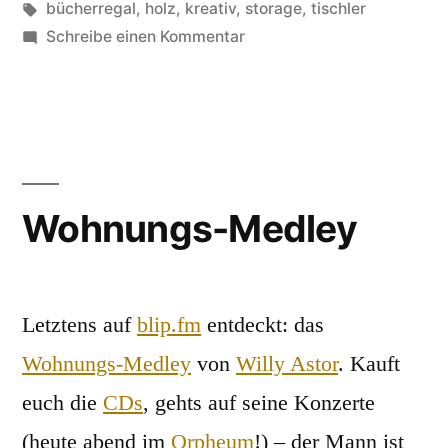
unter
Schlagwörter:
bücherregal
,
holz
,
kreativ
,
storage
,
tischler
zu
Schreibe einen Kommentar
15
(unglaublich)
kreative
Bücherregale
Wohnungs-Medley
Letztens auf
blip.fm
entdeckt: das
Wohnungs-Medley
von
Willy Astor
. Kauft
euch die
CDs
, gehts auf seine Konzerte
(heute abend im
Orpheum
!) – der Mann ist