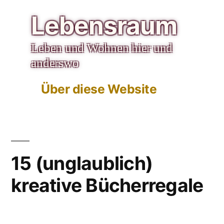
Zum
Lebensraum
Inhalt
Leben und Wohnen hier und
springen
anderswo
Über diese Website
15 (unglaublich)
kreative Bücherregale