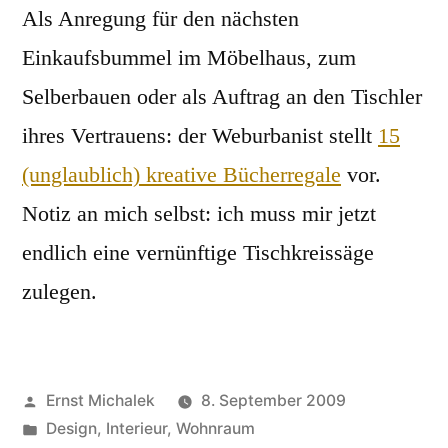
Als Anregung für den nächsten
Einkaufsbummel im Möbelhaus, zum
Selberbauen oder als Auftrag an den Tischler
ihres Vertrauens: der Weburbanist stellt
15
(unglaublich) kreative Bücherregale
vor.
Notiz an mich selbst: ich muss mir jetzt
endlich eine vernünftige Tischkreissäge
zulegen.
Veröffentlicht
Ernst Michalek
8. September 2009
von
Veröffentlicht
Design
,
Interieur
,
Wohnraum