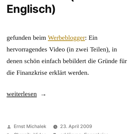
Englisch)
gefunden beim
Werbeblogger
: Ein
hervorragendes Video (in zwei Teilen), in
denen schön einfach bebildert die Gründe für
die Finanzkrise erklärt werden.
„Die
weiterlesen
Gründe
der
Veröffentlicht
Ernst Michalek
23. April 2009
Finanzkrise