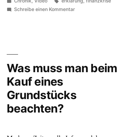
von
Veröffentlicht
Schlagwörter:
Chronik
,
Video
erklärung
,
finanzkrise
(in
unter
zu
Schreibe einen Kommentar
Englisch)“
Die
Gründe
der
Finanzkrise
(in
Englisch)
Was muss man beim
Kauf eines
Grundstücks
beachten?