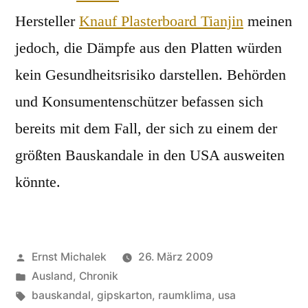
Hersteller
Knauf Plasterboard Tianjin
meinen
jedoch, die Dämpfe aus den Platten würden
kein Gesundheitsrisiko darstellen. Behörden
und Konsumentenschützer befassen sich
bereits mit dem Fall, der sich zu einem der
größten Bauskandale in den USA ausweiten
könnte.
Veröffentlicht
Ernst Michalek
26. März 2009
von
Veröffentlicht
Ausland
,
Chronik
unter
Schlagwörter:
bauskandal
,
gipskarton
,
raumklima
,
usa