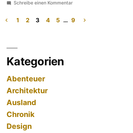
zu
Schreibe einen Kommentar
Die
stinkenden
1
2
3
4
5
…
9
Gipskartonplatten
Seitennummerierung
der
Beiträge
Kategorien
Abenteuer
Architektur
Ausland
Chronik
Design