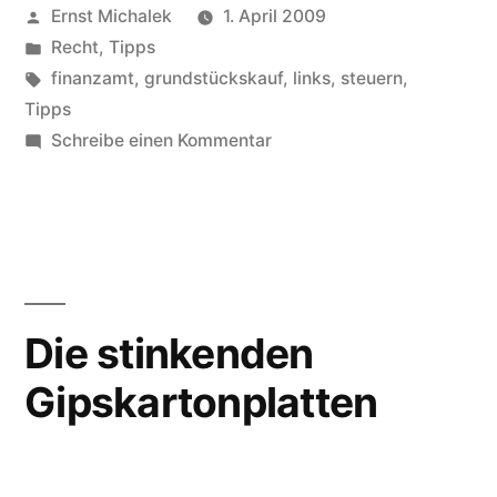
Veröffentlicht
Ernst Michalek
1. April 2009
von
Veröffentlicht
Recht
,
Tipps
unter
Schlagwörter:
finanzamt
,
grundstückskauf
,
links
,
steuern
,
Tipps
zu
Schreibe einen Kommentar
Was
muss
man
beim
Kauf
eines
Die stinkenden
Grundstücks
Gipskartonplatten
beachten?