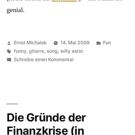
genial.
Veröffentlicht
Veröffentlicht
Ernst Michalek
14. Mai 2009
Fun
von
Schlagwörter:
unter
funny
,
gitarre
,
song
,
willy astor
zu
Schreibe einen Kommentar
Wohnungs-
Medley
Die Gründe der
Finanzkrise (in