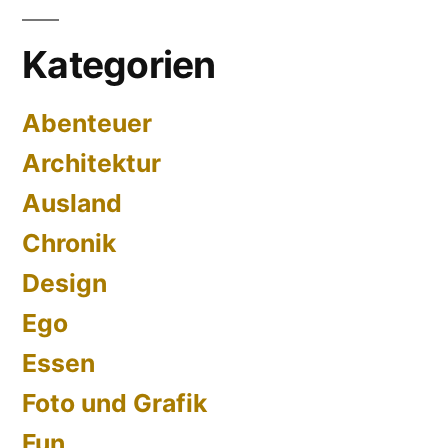
bisweilen
Kategorien
sehr
beengt!
Abenteuer
Architektur
Ausland
Chronik
Design
Ego
Essen
Foto und Grafik
Fun