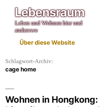
Zum
Lebensraum
Inhalt
Leben und Wohnen hier und
springen
anderswo
Über diese Website
Schlagwort-Archiv:
cage home
Wohnen in Hongkong: