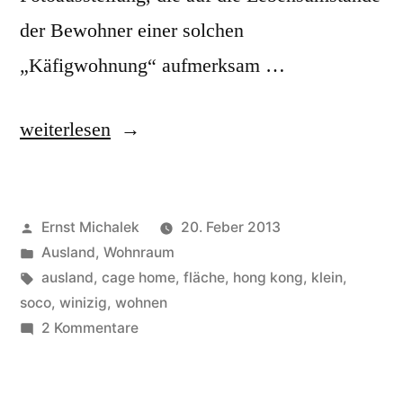
der Bewohner einer solchen
„Käfigwohnung“ aufmerksam …
„Wohnen
weiterlesen
in
Hongkong:
Veröffentlicht
Ernst Michalek
20. Feber 2013
bisweilen
von
Veröffentlicht
Ausland
,
Wohnraum
sehr
unter
Schlagwörter:
ausland
,
cage home
,
fläche
,
hong kong
,
klein
,
beengt!“
soco
,
winizig
,
wohnen
zu
2 Kommentare
Wohnen
in
Hongkong: