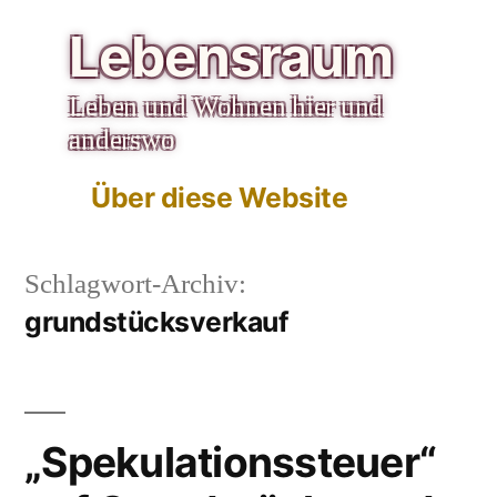
Zum
Lebensraum
Inhalt
Leben und Wohnen hier und
springen
anderswo
Über diese Website
Schlagwort-Archiv:
grundstücksverkauf
„Spekulationssteuer“