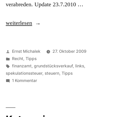
verabreden. Update 23.7.2010 …
„„Spekulationssteuer“
weiterlesen
auf
Grundstücke
Veröffentlicht
Ernst Michalek
27. Oktober 2009
und
von
Veröffentlicht
Recht
,
Tipps
Häuser?“
unter
Schlagwörter:
finanzamt
,
grundstücksverkauf
,
links
,
spekulationssteuer
,
steuern
,
Tipps
zu
1 Kommentar
„Spekulationssteuer“
auf
Grundstücke
und
Häuser?