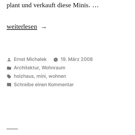
plant und verkauft diese Minis. …
„Das
weiterlesen
wahrscheinlich
kleinste
Veröffentlicht
Ernst Michalek
19. März 2008
Wohnhaus
von
Veröffentlicht
Architektur
,
Wohnraum
der
unter
Schlagwörter:
holzhaus
,
mini
,
wohnen
Welt“
zu
Schreibe einen Kommentar
Das
wahrscheinlich
kleinste
Wohnhaus
der
Welt