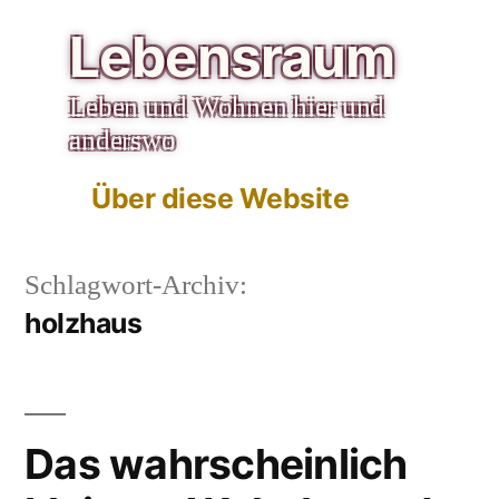
Zum
Lebensraum
Inhalt
Leben und Wohnen hier und
springen
anderswo
Über diese Website
Schlagwort-Archiv:
holzhaus
Das wahrscheinlich