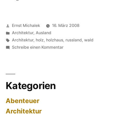
Veröffentlicht
Ernst Michalek
16. März 2008
von
Veröffentlicht
Architektur
,
Ausland
unter
Schlagwörter:
Architektur
,
holz
,
holzhaus
,
russland
,
wald
zu
Schreibe einen Kommentar
Hölzerne
Meisterwerke
Kategorien
Abenteuer
Architektur