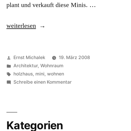
plant und verkauft diese Minis. …
„Das
weiterlesen
wahrscheinlich
kleinste
Veröffentlicht
Ernst Michalek
19. März 2008
Wohnhaus
von
Veröffentlicht
Architektur
,
Wohnraum
der
unter
Schlagwörter:
holzhaus
,
mini
,
wohnen
Welt“
zu
Schreibe einen Kommentar
Das
wahrscheinlich
kleinste
Wohnhaus
Kategorien
der
Welt