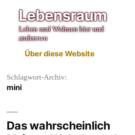
Zum
Lebensraum
Inhalt
Leben und Wohnen hier und
springen
anderswo
Über diese Website
Schlagwort-Archiv:
mini
Das wahrscheinlich