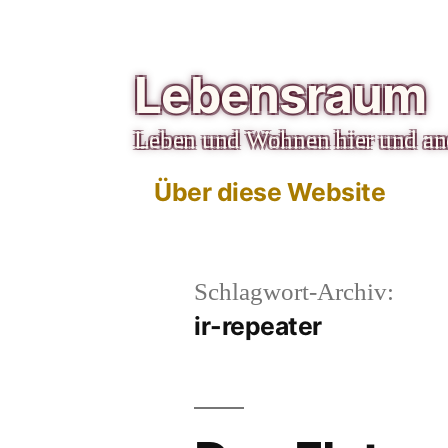
Zum
Inhalt
Lebensraum
springen
Leben und Wohnen hier und a
Über diese Website
Schlagwort-Archiv:
ir-repeater