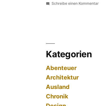
zu
Schreibe einen Kommentar
Das
Flat
Pro
Woh
mit
DVD
Play
Kategorien
und
Sur
Abenteuer
Rec
Architektur
Ausland
Chronik
Design