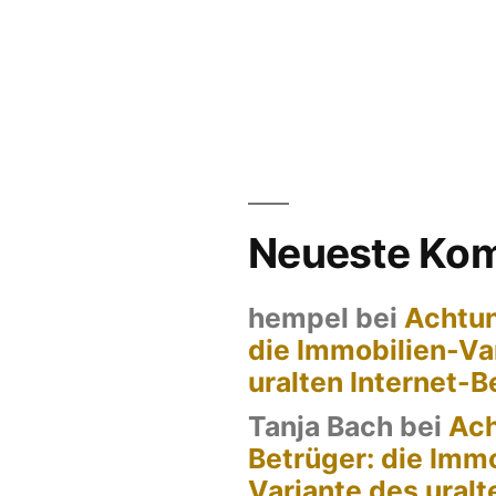
screen-
blem:
in
-
er
Neueste Ko
round-
hempel
bei
Achtun
eiver?
die Immobilien-Va
uralten Internet-
Tanja Bach
bei
Ach
Betrüger: die Immo
Variante des uralt