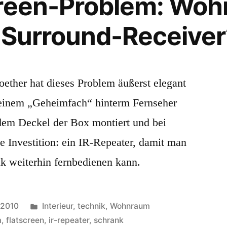
reen-Problem: Woh
 Surround-Receiver
ether hat dieses Problem äußerst elegant
n einem „Geheimfach“ hinterm Fernseher
 dem Deckel der Box montiert und bei
e Investition: ein IR-Repeater, damit man
k weiterhin fernbedienen kann.
Veröffentlicht
 2010
Interieur
,
technik
,
Wohnraum
unter
m
,
flatscreen
,
ir-repeater
,
schrank