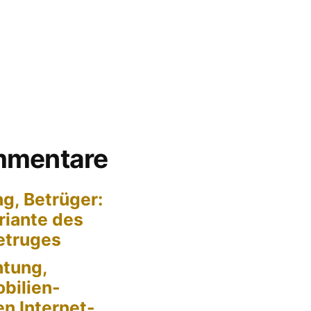
mmentare
g, Betrüger:
riante des
Betruges
tung,
bilien-
en Internet-