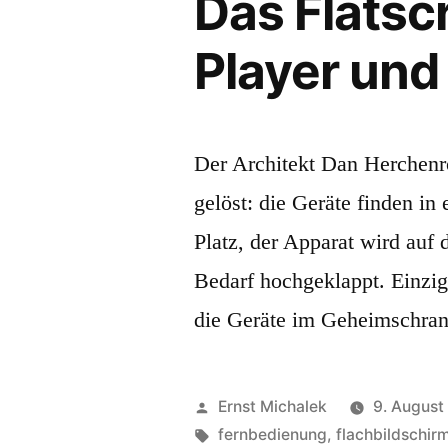
Das Flatsc
Player und
Der Architekt Dan Herchenro
gelöst: die Geräte finden i
Platz, der Apparat wird auf
Bedarf hochgeklappt. Einzig
die Geräte im Geheimschran
Veröffentlicht
Ernst Michalek
9. August
von
Schlagwörter:
fernbedienung
,
flachbildschir