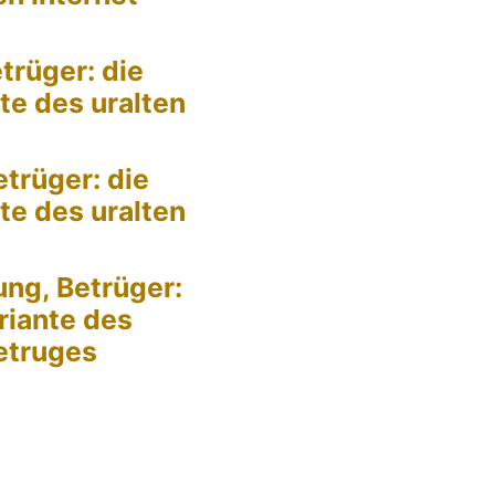
trüger: die
te des uralten
trüger: die
te des uralten
ng, Betrüger:
riante des
Betruges