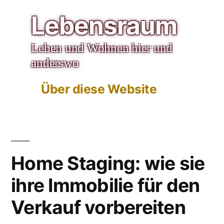
Zum
Lebensraum
Inhalt
Leben und Wohnen hier und
springen
anderswo
Über diese Website
Home Staging: wie sie
ihre Immobilie für den
Verkauf vorbereiten