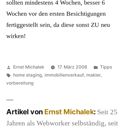
sollten mindestens 4 Wochen, besser 6
Wochen vor den ersten Besichtigungen
fertiggestellt sein, da diese sonst ZU neu
wirken!
Veröffentlicht
Veröffentlich
Ernst Michalek
17. März 2008
Tipps
von
Schlagwörter:
unter
home staging
,
immobilienverkauf
,
makler
,
vorbereitung
Artikel von
Ernst Michalek
:
Seit 25
Jahren als Webworker selbständig, seit