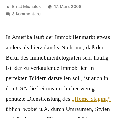
Veröffentlicht
Ernst Michalek
17. März 2008
von
zu
3 Kommentare
Home
Staging:
wie
In Amerika läuft der Immobilienmarkt etwas
sie
anders als hierzulande. Nicht nur, daß der
ihre
Beruf des Immobilienfotografen sehr häufig
Immobilie
für
ist, der zu verkaufende Immobilien in
den
perfekten Bildern darstellen soll, ist auch in
Verkauf
vorbereiten
den USA die bei uns noch eher wenig
genutzte Dienstleistung des
„Home Staging“
üblich, wobei u.A. durch Umräumen, Stylen