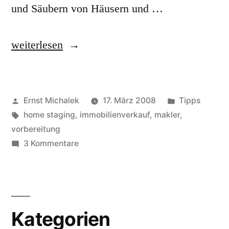
und Säubern von Häusern und …
„Home
weiterlesen
Staging:
wie
Veröffentlicht
Veröffentlich
Ernst Michalek
17. März 2008
Tipps
sie
von
Schlagwörter:
unter
home staging
,
immobilienverkauf
,
makler
,
ihre
vorbereitung
Immobilie
zu
3 Kommentare
Home
für
Staging:
den
wie
sie
Verkauf
Kategorien
ihre
vorbereiten“
Immobilie