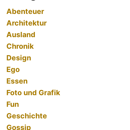
für
Abenteuer
den
Architektur
Verkauf
vorbereiten
Ausland
Chronik
Design
Ego
Essen
Foto und Grafik
Fun
Geschichte
Gossip