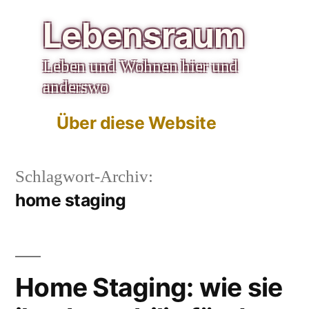
Zum
Lebensraum
Inhalt
Leben und Wohnen hier und
springen
anderswo
Über diese Website
Schlagwort-Archiv:
home staging
Home Staging: wie sie