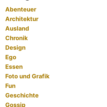
für
Abenteuer
den
Architektur
Verkauf
vorbereiten
Ausland
Chronik
Design
Ego
Essen
Foto und Grafik
Fun
Geschichte
Gossip