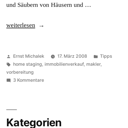
und Säubern von Häusern und …
„Home
weiterlesen
Staging:
wie
Veröffentlicht
Veröffentlich
Ernst Michalek
17. März 2008
Tipps
sie
von
Schlagwörter:
unter
home staging
,
immobilienverkauf
,
makler
,
ihre
vorbereitung
Immobilie
zu
3 Kommentare
Home
für
Staging:
den
wie
sie
Verkauf
Kategorien
ihre
vorbereiten“
Immobilie