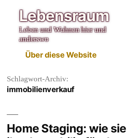
Zum
Lebensraum
Inhalt
Leben und Wohnen hier und
springen
anderswo
Über diese Website
Schlagwort-Archiv:
immobilienverkauf
Home Staging: wie sie